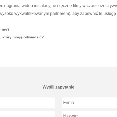
yć nagrania wideo instalacyjne i ręczne filmy w czasie rzeczyw
ą (wysoko wykwalifikowanym partnerem), aby zapewnić tę usługę 
ienne?
, który mogę odwiedzić?
Wyślij zapytanie