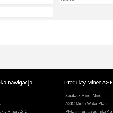
ka nawigacja
Produkty Miner ASI
Zasilacz Miner Miner
s
ASIC Miner Water Plate
ukty Miner ASIC
Płyta sterująca górnika AS