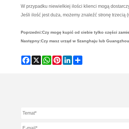
W przypadku niewielkiej ilości klienci mogą dostarcz
Jeśli ilość jest duża, możemy znaleźć stronę trzeci
Poprzedni:
Czy mogę kupić od ciebie tylko części zam
Następny:
Czy masz urząd w Szanghaju lub Guangzhou
Facebook
X
WhatsApp
Pinterest
LinkedIn
Share