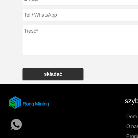
składać
szyb
Dom
O na
Prod