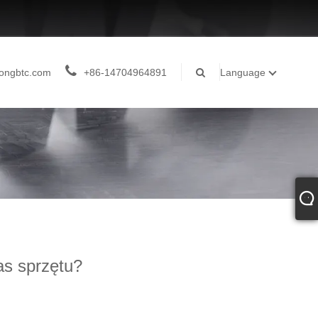
ongbtc.com
+86-14704964891
Language
as sprzętu?