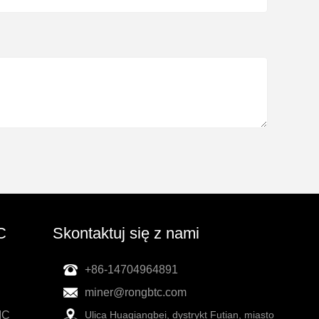
C
Skontaktuj się z nami
+86-14704964891
miner@rongbtc.com
IC
Ulica Huaqiangbei, dystrykt Futian, miasto